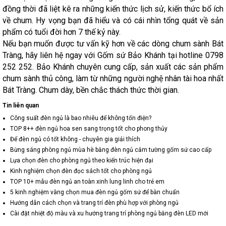
đồng thời đã liệt kê ra những kiến thức lịch sử, kiến thức bổ ích
về chum. Hy vọng bạn đã hiểu và có cái nhìn tổng quát về sản
phẩm có tuổi đời hơn 7 thế kỷ này.
Nếu bạn muốn được tư vấn kỹ hơn về các dòng chum sành Bát
Tràng, hãy liên hệ ngay với Gốm sứ Bảo Khánh tại hotline 0798
252 252. Bảo Khánh chuyên cung cấp, sản xuất các sản phẩm
chum sành thủ công, làm từ những người nghệ nhân tài hoa nhất
Bát Tràng. Chum dày, bền chắc thách thức thời gian.
Tin liên quan
Công suất đèn ngủ là bao nhiêu để không tốn điện?
TOP 8++ đèn ngủ hoa sen sang trọng tốt cho phong thủy
Để đèn ngủ có tốt không - chuyên gia giải thích
Bừng sáng phòng ngủ mùa hè bằng đèn ngủ cắm tường gốm sứ cao cấp
Lựa chọn đèn cho phòng ngủ theo kiến trúc hiện đại
Kinh nghiệm chọn đèn đọc sách tốt cho phòng ngủ
TOP 10+ mẫu đèn ngủ an toàn xinh lung linh cho trẻ em
5 kinh nghiệm vàng chọn mua đèn ngủ gốm sứ để bàn chuẩn
Hướng dẫn cách chọn và trang trí đèn phù hợp với phòng ngủ
Cài đặt nhiệt độ màu và xu hướng trang trí phòng ngủ bằng đèn LED mới