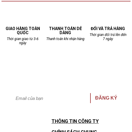
GIAO HÀNG TOÀN
THANH TOÁN DỄ
ĐỔI VÀ TRẢ HÀNG
QUỐC
DÀNG
Thời gian đổi trả lên đến
Thời gian giao từ 3-6
Thanh toán khi nhận hàng
7 ngày
ngày
Cập nhật thông tin khuyến mại nhanh nhất
Hưởng quyền lợi giảm giá đặc biệt!
ĐĂNG KÝ
THÔNG TIN CÔNG TY