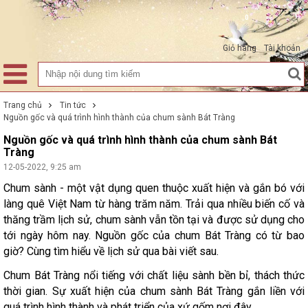
0
Giỏ hàng
Tài khoản
Trang chủ
Tin tức
Nguồn gốc và quá trình hình thành của chum sành Bát Tràng
Nguồn gốc và quá trình hình thành của chum sành Bát
Tràng
12-05-2022, 9:25 am
Chum sành - một vật dụng quen thuộc xuất hiện và gắn bó với
làng quê Việt Nam từ hàng trăm năm. Trải qua nhiều biến cố và
thăng trầm lịch sử, chum sành vẫn tồn tại và được sử dụng cho
tới ngày hôm nay. Nguồn gốc của chum Bát Tràng có từ bao
giờ? Cùng tìm hiểu về lịch sử qua bài viết sau.
Chum Bát Tràng nổi tiếng với chất liệu sành bền bỉ, thách thức
thời gian. Sự xuất hiện của chum sành Bát Tràng gắn liền với
quá trình hình thành và phát triển của xứ gốm nơi đây.