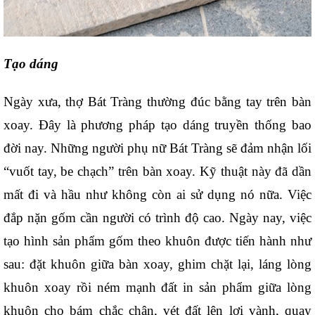
Tạo dáng
Ngày xưa, thợ Bát Tràng thường đúc bằng tay trên bàn 
xoay. Đây là phương pháp tạo dáng truyền thống bao 
đời nay. Những người phụ nữ Bát Tràng sẽ đảm nhận lối 
“vuốt tay, be chạch” trên bàn xoay. Kỹ thuật này đã dần 
mất đi và hầu như không còn ai sử dụng nó nữa. Việc 
đắp nặn gốm cần người có trình độ cao. Ngày nay, việc 
tạo hình sản phẩm gốm theo khuôn được tiến hành như 
sau: đặt khuôn giữa bàn xoay, ghim chặt lại, láng lòng 
khuôn xoay rồi ném mạnh đất in sản phẩm giữa lòng 
khuôn cho bám chắc chân, vét đất lên lợi vành, quay 