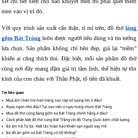
xét chi tiết xem chỗ nào khuyết men thì phải quết thêm 
men vào vị trí đó.
Với quy trình sản xuất cẩn thận, tỉ mỉ trên, đồ thờ 
làng 
gốm Bát Tràng
 luôn được người tiêu dùng và tin tưởng 
lựa chọn. Sản phẩm không chỉ bền đẹp, giá lại “mềm” 
khiến ai cũng thích thú. Đặc biệt, mỗi sản phẩm đồ thờ 
cúng nơi đây mang đậm giá trị tâm linh, thể hiện tự tôn 
kính của con cháu với Thần Phật, tổ tiên đã khuất. 
Tin liên quan
Mua ấm chén trà men trắng cao cấp số lượng lớn ở đâu?
Rượu ngon nhờ đâu? Tại sao nên ủ rượu trong chum Bát Tràng
Mua đồ thờ cúng bằng gốm sứ Bát Tràng chính hãng ở đâu?
Cách phân biệt đồ thờ cúng Bát Tràng với đồ Trung Quốc kém chất lượng
Bộ ấm trà Tử Sa - Kiệt tác hoàn hảo khiến vạn người say mê
Bộ đồ ăn gốm sứ Bát Tràng có tốt không?