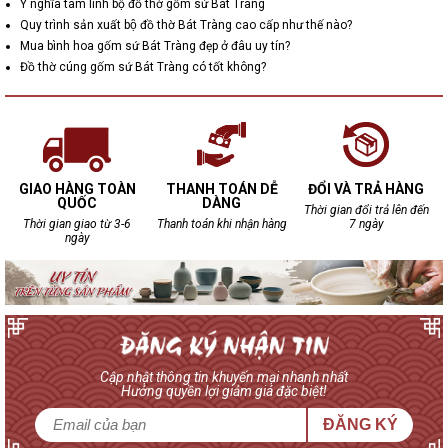
Ý nghĩa tâm linh bộ đồ thờ gốm sứ Bát Tràng
Quy trình sản xuất bộ đồ thờ Bát Tràng cao cấp như thế nào?
Mua bình hoa gốm sứ Bát Tràng đẹp ở đâu uy tín?
Đồ thờ cúng gốm sứ Bát Tràng có tốt không?
GIAO HÀNG TOÀN
THANH TOÁN DỄ
ĐỔI VÀ TRẢ HÀNG
QUỐC
DÀNG
Thời gian đổi trả lên đến
Thời gian giao từ 3-6
Thanh toán khi nhận hàng
7 ngày
ngày
Cập nhật thông tin khuyến mại nhanh nhất
Hưởng quyền lợi giảm giá đặc biệt!
ĐĂNG KÝ