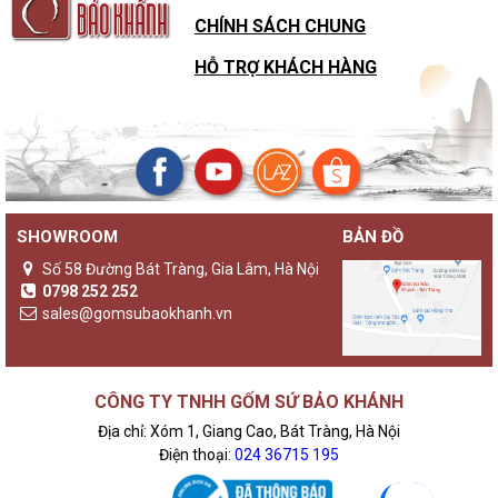
CHÍNH SÁCH CHUNG
HỖ TRỢ KHÁCH HÀNG
SHOWROOM
BẢN ĐỒ
Số 58 Đường Bát Tràng, Gia Lâm, Hà Nội
0798 252 252
sales@gomsubaokhanh.vn
CÔNG TY TNHH GỐM SỨ BẢO KHÁNH
Địa chỉ: Xóm 1, Giang Cao, Bát Tràng, Hà Nội
Điện thoại:
024 36715 195