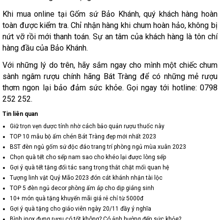
Khi mua online tại Gốm sứ Bảo Khánh, quý khách hàng hoàn
toàn được kiểm tra. Chỉ nhận hàng khi chum hoàn hảo, không bị
nứt vỡ rồi mới thanh toán. Sự an tâm của khách hàng là tôn chí
hàng đầu của Bảo Khánh.
Với những lý do trên, hãy sắm ngay cho mình một chiếc chum
sành ngâm rượu chính hãng Bát Tràng để có những mẻ rượu
thơm ngon lại bảo đảm sức khỏe. Gọi ngay tới hotline: 0798
252 252.
Tin liên quan
Giữ trọn vẹn dược tính nhờ cách bảo quản rượu thuốc này
TOP 10 mẫu bộ ấm chén Bát Tràng đẹp mới nhất 2023
BST đèn ngủ gốm sứ độc đáo trang trí phòng ngủ mùa xuân 2023
Chọn quà tết cho sếp nam sao cho khéo lại được lòng sếp
Gợi ý quà tết tặng đối tác sang trọng thắt chặt mối quan hệ
Tượng linh vật Quý Mão 2023 đón cát khánh nhận tài lộc
TOP 5 đèn ngủ decor phòng ấm áp cho dịp giáng sinh
10+ món quà tặng khuyến mãi giá rẻ chỉ từ 5000đ
Gợi ý quà tặng cho giáo viên ngày 20/11 đầy ý nghĩa
Bình inox đựng rượu có tốt không? Có ảnh hưởng đến sức khỏe?