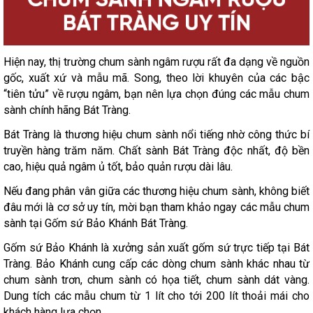
Hiện nay, thị trường chum sành ngâm rượu rất đa dạng về nguồn
gốc, xuất xứ và mẫu mã. Song, theo lời khuyên của các bậc
“tiên tửu” về rượu ngâm, bạn nên lựa chọn đúng các mẫu chum
sành chính hãng Bát Tràng.
Bát Tràng là thương hiệu chum sành nổi tiếng nhờ công thức bí
truyền hàng trăm năm. Chất sành Bát Tràng độc nhất, độ bền
cao, hiệu quả ngâm ủ tốt, bảo quản rượu dài lâu.
Nếu đang phân vân giữa các thương hiệu chum sành, không biết
đâu mới là cơ sở uy tín, mời bạn tham khảo ngay các mẫu chum
sành tại Gốm sứ Bảo Khánh Bát Tràng.
Gốm sứ Bảo Khánh là xưởng sản xuất gốm sứ trực tiếp tại Bát
Tràng. Bảo Khánh cung cấp các dòng chum sành khác nhau từ
chum sành trơn, chum sành có họa tiết, chum sành dát vàng.
Dung tích các mẫu chum từ 1 lít cho tới 200 lít thoải mái cho
khách hàng lựa chọn.