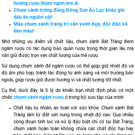
hương rượu thơm ngon êm ái
Chum sành trống đồng Đông Sơn Âu Lạc khắc ghi
dấu ấn nguồn cội!
Mẫu chum sành trang trí sân vườn đẹp, độc đáo và
bền màu!
Nhờ những ưu điểm về chất liệu, chum sành Bát Tràng đem
ngâm rượu có tác dụng bảo quản rượu trong thời gian lâu mà
vẫn giữ được trọn vẹn chất lượng của mẻ rượu.
Sử dụng chum sành để ngâm rượu có thể giúp giữ nhiệt độ và
độ ẩm phù hợp, tránh tác động từ ánh sáng và môi trường bên
ngoài, giúp rượu giữ được hương vị và chất lượng tốt nhất.
Cụ thể, dưới đây là 5 lý do khiến bạn nhất định phải có một
chiếc
chum sành ngâm rượu
ở trong bộ sưu tập của mình:
Chất liệu tự nhiên, an toàn với sức khỏe: Chum sành Bát
Tràng làm từ đất sét nung trong nhiệt độ cao. Qua nhiều
công đoạn tinh lọc và xử lý đặc biệt chỉ có tại Bát Tràng,
chum sành hoàn toàn không chứa các chất độc hại hay