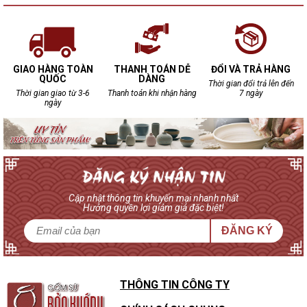
GIAO HÀNG TOÀN
THANH TOÁN DỄ
ĐỔI VÀ TRẢ HÀNG
QUỐC
DÀNG
Thời gian đổi trả lên đến
Thời gian giao từ 3-6
Thanh toán khi nhận hàng
7 ngày
ngày
Cập nhật thông tin khuyến mại nhanh nhất
Hưởng quyền lợi giảm giá đặc biệt!
ĐĂNG KÝ
THÔNG TIN CÔNG TY