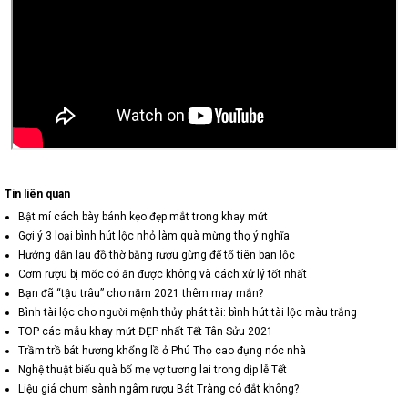
Tin liên quan
Bật mí cách bày bánh kẹo đẹp mắt trong khay mứt
Gợi ý 3 loại bình hút lộc nhỏ làm quà mừng thọ ý nghĩa
Hướng dẫn lau đồ thờ bằng rượu gừng để tổ tiên ban lộc
Cơm rượu bị mốc có ăn được không và cách xử lý tốt nhất
Bạn đã “tậu trâu” cho năm 2021 thêm may mắn?
Bình tài lộc cho người mệnh thủy phát tài: bình hút tài lộc màu trắng
TOP các mẫu khay mứt ĐẸP nhất Tết Tân Sửu 2021
Trầm trồ bát hương khổng lồ ở Phú Thọ cao đụng nóc nhà
Nghệ thuật biếu quà bố mẹ vợ tương lai trong dịp lễ Tết
Liệu giá chum sành ngâm rượu Bát Tràng có đắt không?