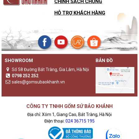
CHÍNH SÁCH CHUNG
HỖ TRỢ KHÁCH HÀNG
SHOWROOM
BẢN ĐỒ
Số 58 Đường Bát Tràng, Gia Lâm, Hà Nội
0798 252 252
sales@gomsubaokhanh.vn
CÔNG TY TNHH GỐM SỨ BẢO KHÁNH
Địa chỉ: Xóm 1, Giang Cao, Bát Tràng, Hà Nội
Điện thoại:
024 36715 195