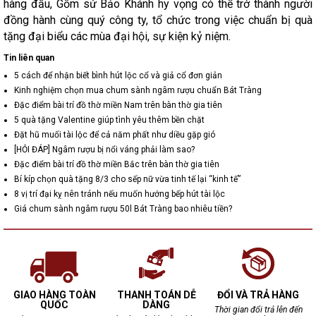
hàng đầu, Gốm sứ Bảo Khánh hy vọng có thể trở thành người
đồng hành cùng quý công ty, tổ chức trong việc chuẩn bị quà
tặng đại biểu các mùa đại hội, sự kiện kỷ niệm.
Tin liên quan
5 cách để nhận biết bình hút lộc cổ và giả cổ đơn giản
Kinh nghiệm chọn mua chum sành ngâm rượu chuẩn Bát Tràng
Đặc điểm bài trí đồ thờ miền Nam trên bàn thờ gia tiên
5 quà tặng Valentine giúp tình yêu thêm bền chặt
Đặt hũ muối tài lộc để cả năm phất như diều gặp gió
[HỎI ĐÁP] Ngâm rượu bị nổi váng phải làm sao?
Đặc điểm bài trí đồ thờ miền Bắc trên bàn thờ gia tiên
Bí kíp chọn quà tặng 8/3 cho sếp nữ vừa tinh tế lại “kinh tế”
8 vị trí đại kỵ nên tránh nếu muốn hướng bếp hút tài lộc
Giá chum sành ngâm rượu 50l Bát Tràng bao nhiêu tiền?
GIAO HÀNG TOÀN
THANH TOÁN DỄ
ĐỔI VÀ TRẢ HÀNG
QUỐC
DÀNG
Thời gian đổi trả lên đến