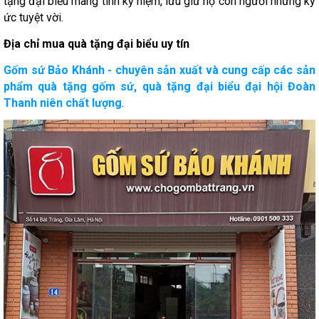
tặng đại biểu mang tính kỷ niệm, lưu giữ hộ con người những ký
ức tuyệt vời.
Địa chỉ mua quà tặng đại biểu uy tín
Gốm sứ Bảo Khánh - chuyên sản xuất và cung cấp các sản
phẩm quà tặng gốm sứ, quà tặng đại biểu đại hội Đoàn
Thanh niên chất lượng
.