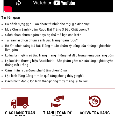
Tin liên quan
Hũ sành đựng gạo - Lựa chọn tốt nhất cho mọi gia đình Việt
Mua Chum Sành Ngâm Rượu Bát Tràng Ở Đâu Chất Lượng?
Cách chọn chum ngâm rượu hạ thổ mà bạn cần biết?
Tại sao lại chọn chum sành Bát Tràng ngâm rượu?
Bộ ấm chén uống trà Bát Tràng – sản phẩm kỳ công của những nghệ nhân
làm gốm
Lọ lục bình gốm sứ Bát Tràng mang những nét đặc trưng riêng của làng gốm
Lọ lộc bình thương hiệu Bảo Khánh - Sản phẩm gốm sứ của làng nghề truyền
thống Bát Tràng
Cảm nhận ly trà được pha từ ấm chén tử sa
Lộc bình Tùng Công – món quà tặng phong thủy ý nghĩa
Cách bố trí đặt lọ lộc bình theo phong thủy mang lại tài lộc
GIAO HÀNG TOÀN
THANH TOÁN DỄ
ĐỔI VÀ TRẢ HÀNG