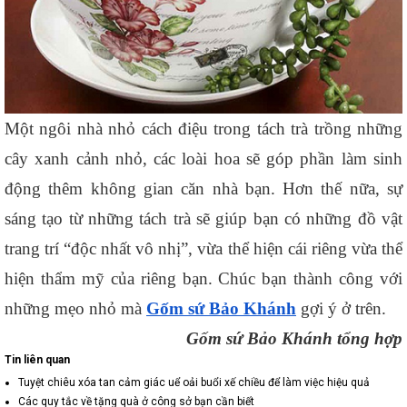
Một ngôi nhà nhỏ cách điệu trong tách trà trồng những 
cây xanh cảnh nhỏ, các loài hoa sẽ góp phần làm sinh 
động thêm không gian căn nhà bạn. Hơn thế nữa, sự 
sáng tạo từ những tách trà sẽ giúp bạn có những đồ vật 
trang trí “độc nhất vô nhị”, vừa thể hiện cái riêng vừa thể 
hiện thẩm mỹ của riêng bạn. Chúc bạn thành công với 
những mẹo nhỏ mà 
Gốm sứ Bảo Khánh
 gợi ý ở trên.
Gốm sứ Bảo Khánh tổng hợp
Tin liên quan
Tuyệt chiêu xóa tan cảm giác uể oải buổi xế chiều để làm việc hiệu quả
Các quy tắc về tặng quà ở công sở bạn cần biết