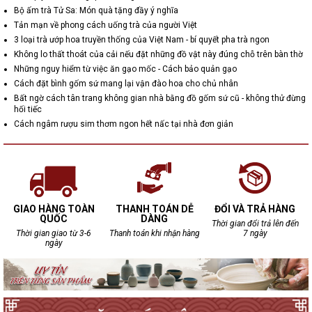
Bộ ấm trà Tử Sa: Món quà tặng đầy ý nghĩa
Tản mạn về phong cách uống trà của người Việt
3 loại trà ướp hoa truyền thống của Việt Nam - bí quyết pha trà ngon
Không lo thất thoát của cải nếu đặt những đồ vật này đúng chỗ trên bàn thờ
Những nguy hiểm từ việc ăn gạo mốc - Cách bảo quản gạo
Cách đặt bình gốm sứ mang lại vận đào hoa cho chủ nhân
Bất ngờ cách tân trang không gian nhà bằng đồ gốm sứ cũ - không thử đừng
hối tiếc
Cách ngâm rượu sim thơm ngon hết nấc tại nhà đơn giản
GIAO HÀNG TOÀN
THANH TOÁN DỄ
ĐỔI VÀ TRẢ HÀNG
QUỐC
DÀNG
Thời gian đổi trả lên đến
Thời gian giao từ 3-6
Thanh toán khi nhận hàng
7 ngày
ngày