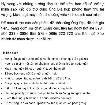
Hy vọng với những hướng dẫn cụ thể trên, bạn đã có thể tự
mình sắp xếp đồ thờ cúng Ông Địa hợp phong thủy, thu tài
vượng, kích hoạt may mắn cho công việc kinh doanh của mình!
Để mua được các sản phẩm đồ thờ cúng Ông Địa, đồ thờ gia
tiên… bằng gốm sứ chất lượng cao, liên lạc ngay hotline 0901
500 333 - 0886 855 575 - 0886 323 323 của Gốm sứ Bảo
Khánh để nhận được ưu đãi lớn!
Tin liên quan
Mừng tân gia nên tặng quà gì? Kinh nghiệm chọn quà tân gia đẹp
Hướng đặt bình hút tài lộc chuẩn phong thủy tài lộc tới ngút ngàn
Khay mứt ngày Tết của người Việt có những gì?
3 bước bọc rượu nút lá chuối chuẩn nhất
Những nguyên tắc quan trọng khi bài trí đồ thờ Phật
Giải pháp quà tặng vinh danh nhân viên cuối năm
Bật mí 8 loại cây hút tài lộc vượng đường công danh
Phương pháp tạo màu từ thực phẩm tự nhiên đơn giản ngay tại nhà
Giảm thiểu nguy hiểm nhờ lá chuối khô khử độc rượu
Đồ thờ ông Táo và cách lập bàn thờ Táo quân chuẩn phong thủy