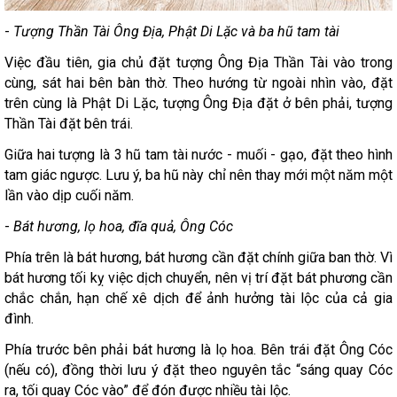
-
Tượng Thần Tài Ông Địa, Phật Di Lặc và ba hũ tam tài
Việc đầu tiên, gia chủ đặt tượng Ông Địa Thần Tài vào trong
cùng, sát hai bên bàn thờ. Theo hướng từ ngoài nhìn vào, đặt
trên cùng là Phật Di Lặc, tượng Ông Địa đặt ở bên phải, tượng
Thần Tài đặt bên trái.
Giữa hai tượng là 3 hũ tam tài nước - muối - gạo, đặt theo hình
tam giác ngược. Lưu ý, ba hũ này chỉ nên thay mới một năm một
lần vào dịp cuối năm.
-
Bát hương, lọ hoa, đĩa quả, Ông Cóc
Phía trên là bát hương, bát hương cần đặt chính giữa ban thờ. Vì
bát hương tối kỵ việc dịch chuyển, nên vị trí đặt bát phương cần
chắc chắn, hạn chế xê dịch để ảnh hưởng tài lộc của cả gia
đình.
Phía trước bên phải bát hương là lọ hoa. Bên trái đặt Ông Cóc
(nếu có), đồng thời lưu ý đặt theo nguyên tắc “sáng quay Cóc
ra, tối quay Cóc vào” để đón được nhiều tài lộc.