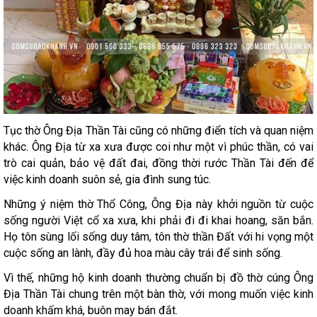
Tục thờ Ông Địa Thần Tài cũng có những điển tích và quan niệm
khác. Ông Địa từ xa xưa được coi như một vì phúc thần, có vai
trò cai quản, bảo vệ đất đai, đồng thời rước Thần Tài đến để
việc kinh doanh suôn sẻ, gia đình sung túc.
Những ý niệm thờ Thổ Công, Ông Địa này khởi nguồn từ cuộc
sống người Việt cổ xa xưa, khi phải đi đi khai hoang, săn bắn.
Họ tôn sùng lối sống duy tâm, tôn thờ thần Đất với hi vọng một
cuộc sống an lành, đầy đủ hoa màu cây trái để sinh sống.
Vì thế, những hộ kinh doanh thường chuẩn bị đồ thờ cúng Ông
Địa Thần Tài chung trên một bàn thờ, với mong muốn việc kinh
doanh khấm khá, buôn may bán đắt.