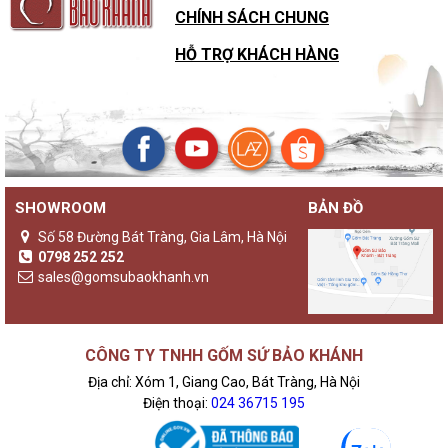
CHÍNH SÁCH CHUNG
HỖ TRỢ KHÁCH HÀNG
SHOWROOM
BẢN ĐỒ
Số 58 Đường Bát Tràng, Gia Lâm, Hà Nội
0798 252 252
sales@gomsubaokhanh.vn
CÔNG TY TNHH GỐM SỨ BẢO KHÁNH
Địa chỉ: Xóm 1, Giang Cao, Bát Tràng, Hà Nội
Điện thoại:
024 36715 195