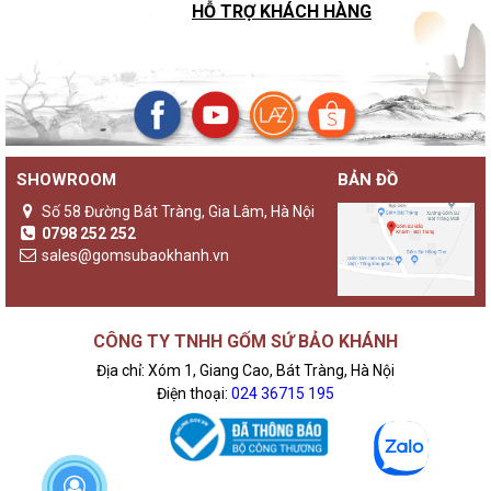
HỖ TRỢ KHÁCH HÀNG
SHOWROOM
BẢN ĐỒ
Số 58 Đường Bát Tràng, Gia Lâm, Hà Nội
0798 252 252
sales@gomsubaokhanh.vn
CÔNG TY TNHH GỐM SỨ BẢO KHÁNH
Địa chỉ: Xóm 1, Giang Cao, Bát Tràng, Hà Nội
Điện thoại:
024 36715 195