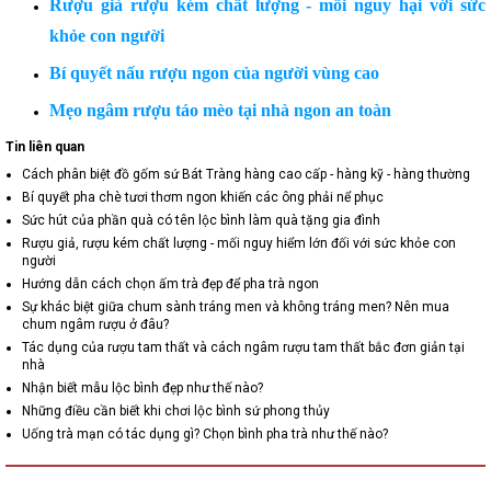
Rượu giả rượu kém chất lượng - mối nguy hại với sức
khỏe con người
Bí quyết nấu rượu ngon của người vùng cao
Mẹo ngâm rượu táo mèo tại nhà ngon an toàn
Tin liên quan
Cách phân biệt đồ gốm sứ Bát Tràng hàng cao cấp - hàng kỹ - hàng thường
Bí quyết pha chè tươi thơm ngon khiến các ông phải nể phục
Sức hút của phần quà có tên lộc bình làm quà tặng gia đình
Rượu giả, rượu kém chất lượng - mối nguy hiểm lớn đối với sức khỏe con
người
Hướng dẫn cách chọn ấm trà đẹp để pha trà ngon
Sự khác biệt giữa chum sành tráng men và không tráng men? Nên mua
chum ngâm rượu ở đâu?
Tác dụng của rượu tam thất và cách ngâm rượu tam thất bắc đơn giản tại
nhà
Nhận biết mẫu lộc bình đẹp như thế nào?
Những điều cần biết khi chơi lộc bình sứ phong thủy
Uống trà mạn có tác dụng gì? Chọn bình pha trà như thế nào?