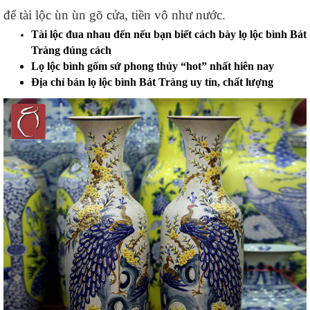
để tài lộc ùn ùn gõ cửa, tiền vô như nước. 
Tài lộc đua nhau đến nếu bạn biết cách bày lọ lộc bình Bát 
Tràng đúng cách
Lọ lộc bình gốm sứ phong thủy “hot” nhất hiên nay
Địa chỉ bán lọ lộc bình Bát Tràng uy tín, chất lượng