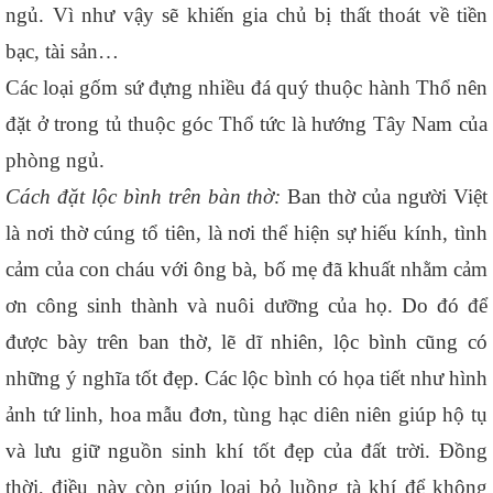
ngủ. Vì như vậy sẽ khiến gia chủ bị thất thoát về tiền 
bạc, tài sản…
Các loại gốm sứ đựng nhiều đá quý thuộc hành Thổ nên 
đặt ở trong tủ thuộc góc Thổ tức là hướng Tây Nam của 
phòng ngủ.
Cách đặt lộc bình trên bàn thờ: 
Ban thờ của người Việt 
là nơi thờ cúng tổ tiên, là nơi thể hiện sự hiếu kính, tình 
cảm của con cháu với ông bà, bố mẹ đã khuất nhằm cảm 
ơn công sinh thành và nuôi dưỡng của họ. Do đó để 
được bày trên ban thờ, lẽ dĩ nhiên, lộc bình cũng có 
những ý nghĩa tốt đẹp. Các lộc bình có họa tiết như hình 
ảnh tứ linh, hoa mẫu đơn, tùng hạc diên niên giúp hộ tụ 
và lưu giữ nguồn sinh khí tốt đẹp của đất trời. Đồng 
thời, điều này còn giúp loại bỏ luồng tà khí để không 