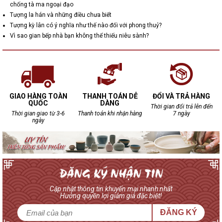
chống tà ma ngoại đạo
Tượng la hán và những điều chưa biết
Tượng kỳ lân có ý nghĩa như thế nào đối với phong thuỷ?
Vì sao gian bếp nhà bạn không thể thiếu niêu sành?
GIAO HÀNG TOÀN
THANH TOÁN DỄ
ĐỔI VÀ TRẢ HÀNG
QUỐC
DÀNG
Thời gian đổi trả lên đến
Thời gian giao từ 3-6
Thanh toán khi nhận hàng
7 ngày
ngày
Cập nhật thông tin khuyến mại nhanh nhất
Hưởng quyền lợi giảm giá đặc biệt!
ĐĂNG KÝ