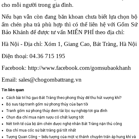
cho mỗi người trong gia đình.
Nếu bạn vẫn còn đang băn khoan chưa biết lựa chọn bộ 
ấm chén pha trà phù hợp thì có thể liên hệ với Gốm Sứ 
Bảo Khánh để được tư vấn MIẾN PHÍ theo địa chỉ:
Hà Nội - Địa chỉ: Xóm 1, Giang Cao, Bát Tràng, Hà Nội
Điện thoại: 04.36 715 195
Facebook: http://www.facebook.com/gomsubaokhanh
Email: sales@chogombattrang.vn
Tin liên quan
Cách bài trí hũ gạo Bát Tràng theo phong thủy để thu hút vượng khí?
Bộ sưu tập tranh gốm sứ phong thủy của bạn tôi
Tranh gốm sứ phong thủy đem tài lộc sự nghiệp tới gia đình
Chọn địa chỉ mua nậm rượu có chất lượng tốt
Nét tinh tế của bộ ấm chén được nghệ nhân Bát Tràng nặn thủ công
Địa chỉ mua cốc sứ bát tràng giá tốt nhất
Tượng Quan Công – biểu tượng của một vị thánh chuyên trấn áp hung khí và