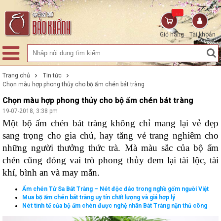
...
Giỏ hàng
Tài khoản
Trang chủ
Tin tức
Chọn màu hợp phong thủy cho bộ ấm chén bát tràng
Chọn màu hợp phong thủy cho bộ ấm chén bát tràng
19-07-2018, 3:38 pm
Một 
bộ ấm chén bát tràng
 không chỉ mang lại vẻ đẹp 
sang trọng cho gia chủ, hay tăng vẻ trang nghiêm cho 
những người thưởng thức trà. Mà màu sắc của bộ ấm 
chén cũng đóng vai trò phong thủy đem lại tài lộc, tài 
khí, bình an và may mắn.
Ấm chén Tử Sa Bát Tràng – Nét độc đáo trong nghề gốm người Việt
Mua bộ ấm chén bát tràng uy tín chất lượng và giá hợp lý
Nét tinh tế của bộ ấm chén được nghệ nhân Bát Tràng nặn thủ công