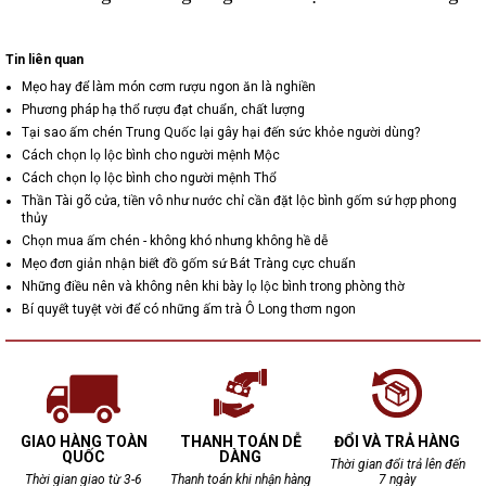
Tin liên quan
Mẹo hay để làm món cơm rượu ngon ăn là nghiền
Phương pháp hạ thổ rượu đạt chuẩn, chất lượng
Tại sao ấm chén Trung Quốc lại gây hại đến sức khỏe người dùng?
Cách chọn lọ lộc bình cho người mệnh Mộc
Cách chọn lọ lộc bình cho người mệnh Thổ
Thần Tài gõ cửa, tiền vô như nước chỉ cần đặt lộc bình gốm sứ hợp phong
thủy
Chọn mua ấm chén - không khó nhưng không hề dễ
Mẹo đơn giản nhận biết đồ gốm sứ Bát Tràng cực chuẩn
Những điều nên và không nên khi bày lọ lộc bình trong phòng thờ
Bí quyết tuyệt vời để có những ấm trà Ô Long thơm ngon
GIAO HÀNG TOÀN
THANH TOÁN DỄ
ĐỔI VÀ TRẢ HÀNG
QUỐC
DÀNG
Thời gian đổi trả lên đến
Thời gian giao từ 3-6
Thanh toán khi nhận hàng
7 ngày