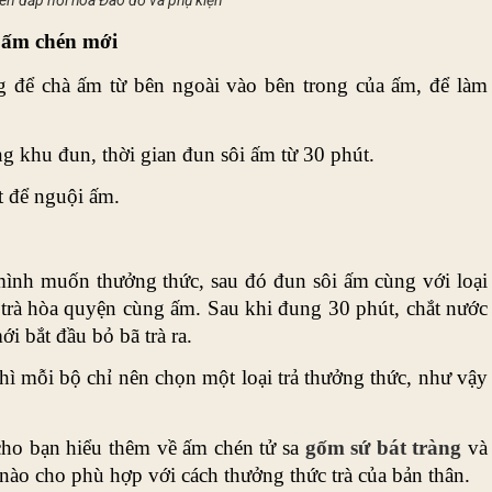
en đắp nổi hoa Đào đỏ và phụ kiện
 ấm chén mới
để chà ấm từ bên ngoài vào bên trong của ấm, để làm 
g khu đun, thời gian đun sôi ấm từ 30 phút.
t để nguội ấm.
 mình muốn thưởng thức, sau đó đun sôi ấm cùng với loại 
trà hòa quyện cùng ấm. Sau khi đung 30 phút, chắt nước 
ới bắt đầu bỏ bã trà ra.
hì mỗi bộ chỉ nên chọn một loại trả thưởng thức, như vậy 
 cho bạn hiểu thêm về ấm chén tử sa 
gốm sứ bát tràng
 và 
nào cho phù hợp với cách thưởng thức trà của bản thân.