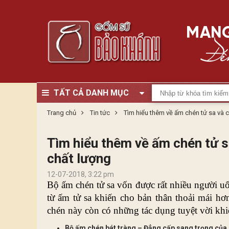
TẤT CẢ DANH MỤC
Trang chủ
Tin tức
Tìm hiểu thêm về ấm chén tử sa và 
Tìm hiểu thêm về ấm chén tử 
chất lượng
12-07-2018, 3:22 pm
Bộ ấm chén tử sa
 vốn được rất nhiều người uố
từ ấm tử sa khiến cho bản thân thoải mái h
chén này còn có những tác dụng tuyệt vời khi
Bộ ấm chén bát tràng – Đẳng cấp sang trọng của