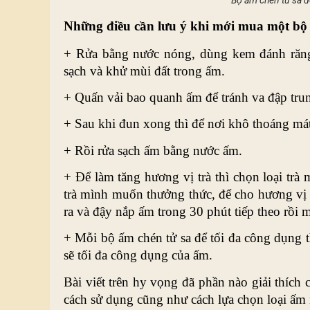
Bộ ấm chén tử sa đ
Những điều cần lưu ý khi mới mua một bộ
+ Rửa bằng nước nóng, dùng kem đánh răng 
sạch và khử mùi đất trong ấm.
+ Quấn vải bao quanh ấm để tránh va đập trun
+ Sau khi đun xong thì để nơi khô thoáng má
+ Rồi rửa sạch ấm bằng nước ấm.
+ Để làm tăng hương vị trà thì chọn loại trà
trà mình muốn thưởng thức, để cho hương vị 
ra và đậy nắp ấm trong 30 phút tiếp theo rồi m
+ Mỗi bộ ấm chén tử sa để tối đa công dụng t
sẽ tối đa công dụng của ấm.
Bài viết trên hy vọng đã phần nào giải thích
cách sử dụng cũng như cách lựa chọn loại ấm 