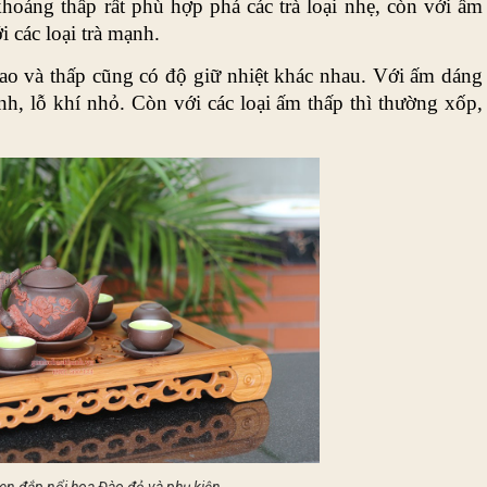
oáng thấp rất phù hợp phá các trà loại nhẹ, còn với ấm 
 các loại trà mạnh. 
cao và thấp cũng có độ giữ nhiệt khác nhau. Với ấm dáng 
h, lỗ khí nhỏ. Còn với các loại ấm thấp thì thường xốp, 