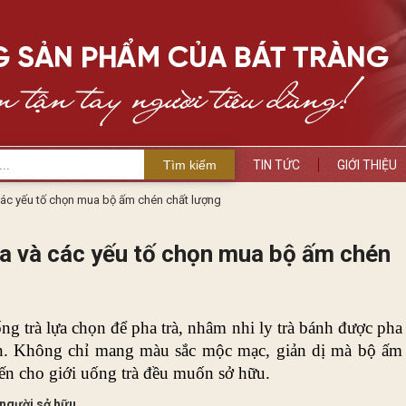
Tìm kiếm
TIN TỨC
GIỚI THIỆU
các yếu tố chọn mua bộ ấm chén chất lượng
sa và các yếu tố chọn mua bộ ấm chén
ng trà lựa chọn để pha trà, nhâm nhi ly trà bánh được pha 
ơn. Không chỉ mang màu sắc mộc mạc, giản dị mà bộ ấm 
ến cho giới uống trà đều muốn sở hữu.
 người sở hữu