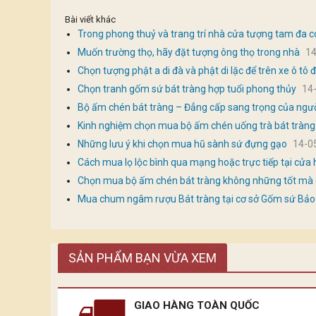
Bài viết khác
Trong phong thuỷ và trang trí nhà cửa tượng tam đa c
Muốn trường thọ, hãy đặt tượng ông thọ trong nhà
14
Chọn tượng phật a di đà và phật di lặc để trên xe ô tô
Chọn tranh gốm sứ bát tràng hợp tuổi phong thủy
14
Bộ ấm chén bát tràng – Đẳng cấp sang trọng của ngư
Kinh nghiệm chọn mua bộ ấm chén uống trà bát tràng
Những lưu ý khi chọn mua hũ sành sứ đựng gạo
14-0
Cách mua lọ lộc bình qua mạng hoặc trực tiếp tại cửa h
Chọn mua bộ ấm chén bát tràng không những tốt mà
Mua chum ngâm rượu Bát tràng tại cơ sở Gốm sứ Bảo
SẢN PHẨM BẠN VỪA XEM
GIAO HÀNG TOÀN QUỐC