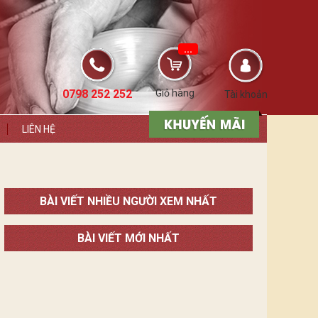
...
0798 252 252
Giỏ hàng
Tài khoản
LIÊN HỆ
BÀI VIẾT NHIỀU NGƯỜI XEM NHẤT
BÀI VIẾT MỚI NHẤT